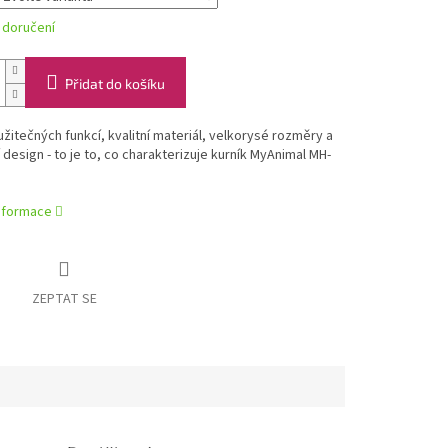
 doručení
Přidat do košíku
žitečných funkcí, kvalitní materiál, velkorysé rozměry a
í design - to je to, co charakterizuje kurník MyAnimal MH-
informace
ZEPTAT SE