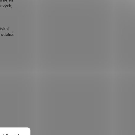
si nejen
stvých,
dykoli
 odolná.