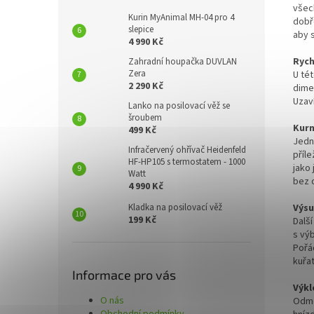
všec
Kurin MyAnimal MH-04 pro 4
dobř
slepice
aby s
4 990 Kč
Rych
Zahradní houpačka DUVLAN
Zera
U tét
2 290 Kč
dime
Uzaví
Lanko na posilovací věž se
šroubem
Kurn
499 Kč
Jedn
Infračervený ohřívač Heidenfeld
příle
HF-HP105 s termostatem - 1000
jako 
Watt
bez 
4 990 Kč
Kladka na posilovací věž
Výsu
199 Kč
Dalš
s vý
Pořá
kuřa
Informace pro vás
Výkl
O nás
Odmě