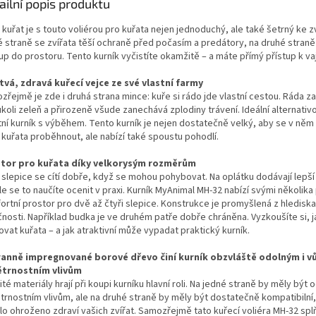
ailní popis produktu
kuřat je s touto voliérou pro kuřata nejen jednoduchý, ale také šetrný ke z
é straně se zvířata těší ochraně před počasím a predátory, na druhé straně
up do prostoru. Tento kurník vyčistíte okamžitě – a máte přímý přístup k va
tvá, zdravá kuřecí vejce ze své vlastní farmy
zřejmě je zde i druhá strana mince: kuře si rádo jde vlastní cestou. Ráda z
koli zeleň a přirozeně všude zanechává zplodiny trávení. Ideální alternativo
itní kurník s výběhem. Tento kurník je nejen dostatečně velký, aby se v něm
 kuřata proběhnout, ale nabízí také spoustu pohodlí.
tor pro kuřata díky velkorysým rozměrům
 slepice se cítí dobře, když se mohou pohybovat. Na oplátku dodávají lepší
e se to naučíte ocenit v praxi. Kurník MyAnimal MH-32 nabízí svými několika
ortní prostor pro dvě až čtyři slepice. Konstrukce je promyšlená z hlediska
čnosti. Například budka je ve druhém patře dobře chráněna. Vyzkoušíte si, 
ovat kuřata – a jak atraktivní může vypadat praktický kurník.
anně impregnované borové dřevo činí kurník obzvláště odolným i vů
trnostním vlivům
té materiály hrají při koupi kurníku hlavní roli. Na jedné straně by měly být 
trnostním vlivům, ale na druhé straně by měly být dostatečně kompatibilní
lo ohroženo zdraví vašich zvířat. Samozřejmě tato kuřecí voliéra MH-32 spl