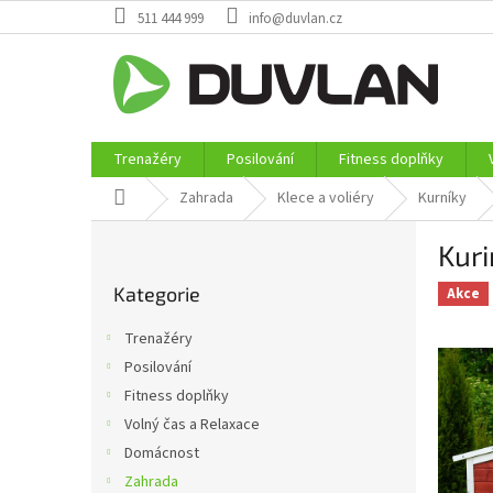
Přejít
511 444 999
info@duvlan.cz
na
obsah
Trenažéry
Posilování
Fitness doplňky
Domů
Zahrada
Klece a voliéry
Kurníky
P
Kuri
o
Přeskočit
s
Kategorie
kategorie
Akce
t
r
Trenažéry
a
Posilování
n
Fitness doplňky
n
í
Volný čas a Relaxace
p
Domácnost
a
Zahrada