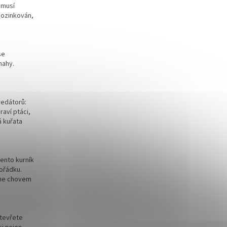
 musí
pozinkován,
se
mahy.
redátorů:
raví ptáci,
á kuřata
ento kurník
ořádku.
tane chovem
tevřete