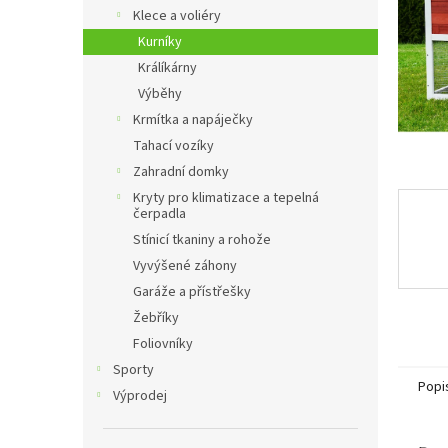
n
Klece a voliéry
e
Kurníky
l
Králíkárny
Výběhy
Krmítka a napáječky
Tahací vozíky
Zahradní domky
Kryty pro klimatizace a tepelná
čerpadla
Stínicí tkaniny a rohože
Vyvýšené záhony
Garáže a přístřešky
Žebříky
Foliovníky
Sporty
Popi
Výprodej