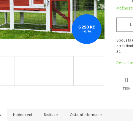
Možnosti
6 290 Kč
–4 %
Spousta u
atraktivn
32.
Detailní 
TISK
s
Hodnocení
Diskuze
Ostatní informace