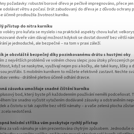
hny požadavky: robustní borové dřevo je pečlivě impregnováno, přece jen
e odolávat větru a počasí. Drát zabudovaný do dřeva je z důvodu ochrany 
e účinně prodloužila životnost kurníku.
lý přístup do nitra kurníku
o voliéry pro kuřata se myslelo i na praktické aspekty chovu kuřat: velkory
nzované dveře vám dávají možnost kdykoli se dostat dovnitř bez větší ná
rání je jednoduché, ale bezpečné – na tom v praxi záleží.
ík je obzvláště bezpečný díky pozinkovanému drátu s hustými oky
ím z největších problémů ve volném chovu slepic jsou útoky přirozených p
žitost, když se naskytne, využívají nejen psi a kočky, ale také kuny, lišky a d
jsou jestřábi. S mobilním kurníkem to můžete efektivně zastavit. Nechte sv
obav venku - drátěné pletivo účinně odhání dravce.
vná zásuvka umožňuje snadné čištění kurníku
í plusový bod, který byste při každodenním používání neměli podceňovat. T
během lze snadno vyčistit vytažením dodávané zásuvky a odstraněním nep
dek a čistotu si tak zajistíte bez větší námahy – a vaše zelená plocha zůs
t zcela nedotčená.
opná hnízdní stříška vám poskytuje rychlý přístup
na za vaši námahu je vám prezentována chytrým způsobem. Jednoduše o