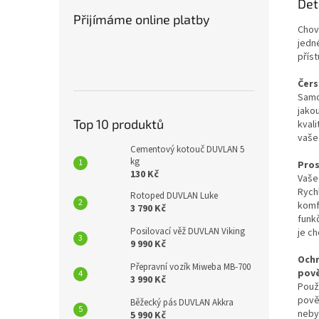
Det
Přijímáme online platby
Chov 
jedn
příst
Čers
Samo
jakou
Top 10 produktů
kval
vaše
Cementový kotouč DUVLAN 5
kg
Pros
130 Kč
Vaše
Rychl
Rotoped DUVLAN Luke
komf
3 790 Kč
funk
Posilovací věž DUVLAN Viking
je ch
9 990 Kč
Ochr
Přepravní vozík Miweba MB-700
pově
3 990 Kč
Použi
pově
Běžecký pás DUVLAN Akkra
neby
5 990 Kč