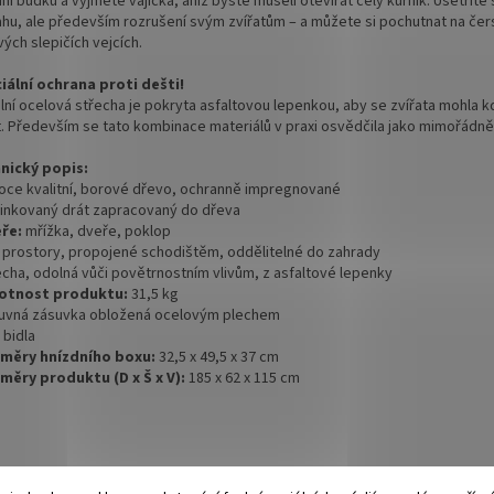
ní budku a vyjměte vajíčka, aniž byste museli otevírat celý kurník. Ušetříte 
hu, ale především rozrušení svým zvířatům – a můžete si pochutnat na čer
ých slepičích vejcích.
iální ochrana proti dešti!
lní ocelová střecha je pokryta asfaltovou lepenkou, aby se zvířata mohla k
t. Především se tato kombinace materiálů v praxi osvědčila jako mimořádně
nický popis:
soce kvalitní, borové dřevo, ochranně impregnované
zinkovaný drát zapracovaný do dřeva
eře:
mřížka, dveře, poklop
a prostory, propojené schodištěm, oddělitelné do zahrady
řecha, odolná vůči povětrnostním vlivům, z asfaltové lepenky
otnost produktu:
31,5 kg
suvná zásuvka obložená ocelovým plechem
 bidla
změry hnízdního boxu:
32,5 x 49,5 x 37 cm
změry produktu (D x Š x V):
185 x 62 x 115 cm