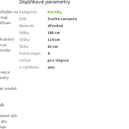
Doplňkové parametry
vířatům: na
Kategorie
:
Kurníky
 mají
EAN
:
Zvolte variantu
jíčkam.
Materiál
:
dřevěné
Délka
:
186 cm
ahrabává
Výška
:
114 cm
u je
Šírka
:
62 cm
 mohla
Počet slepic
:
4
Určení
:
pro slepice
S výběhem
:
ano
 vejce.
 patry
jak snadné
či
odolné vůči
, aby
ňuje