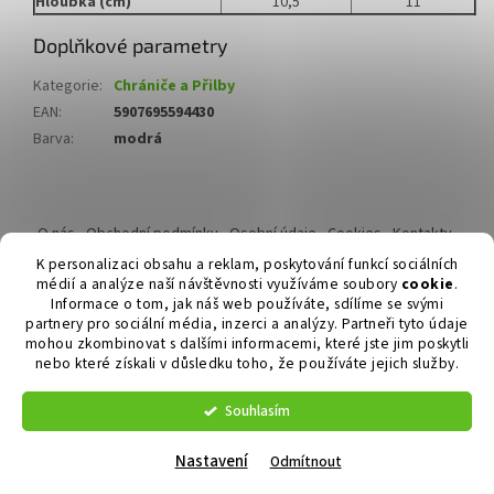
Hloubka (cm)
10,5
11
Doplňkové parametry
Kategorie
:
Chrániče a Přilby
EAN
:
5907695594430
Barva
:
modrá
Z
á
O nás
Obchodní podmínky
Osobní údaje
Cookies
Kontakty
p
Reklamační řád
K personalizaci obsahu a reklam, poskytování funkcí sociálních
a
médií a analýze naší návštěvnosti využíváme soubory
cookie
.
t
Informace o tom, jak náš web používáte, sdílíme se svými
í
partnery pro sociální média, inzerci a analýzy. Partneři tyto údaje
mohou zkombinovat s dalšími informacemi, které jste jim poskytli
nebo které získali v důsledku toho, že používáte jejich služby.
Vytvořil Shoptet
Souhlasím
Copyright 2026
Duvlan.cz
. Všechna práva vyhrazena.
Upravit
nastavení cookies
Nastavení
Odmítnout