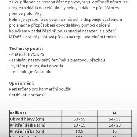
z PVC přilepen na nosnou část z polystyrenu. V případě nárazu se
enrgie rozkládá do celé plochy helmy a dále se přenáší přes
pěnové polštářky.
Helma je vyráběna ve dvou rozměrech a disponuje systémem
pro snadné přizpůsobení obvodu hlavy pomocí otáčení
kolečkem v zadní části přilby. O snadné nasazení a složení
MTV65 se stará plastová přezka na regulovatelném řemínku.
Technický popis:
- materiál: PVC, EPS
- zapínání: nastavitelný řemínek s plastovou přezkou
- systém pro regulaci obvodu
- technologie Out-mold
Upozornění:
Není určeno pro kormerční použití
Certifikát, norma: CE
Velikost
S
M
Obvod hlavy (cm)
53 - 55
54 - 58
Vnitřní délka (cm)
13 - 19
14 - 20
Vnitřní šířka (cm)
10,5
15