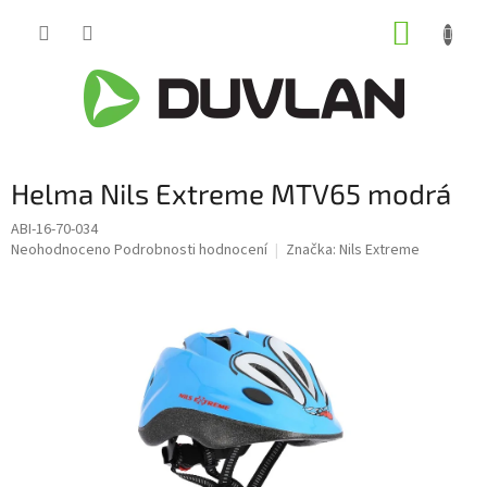
Přejít
NÁKUP
na
obsah
KOŠÍK
Helma Nils Extreme MTV65 modrá
ABI-16-70-034
Průměrné
Neohodnoceno
Podrobnosti hodnocení
Značka:
Nils Extreme
hodnocení
produktu
je
0,0
z
5
hvězdiček.