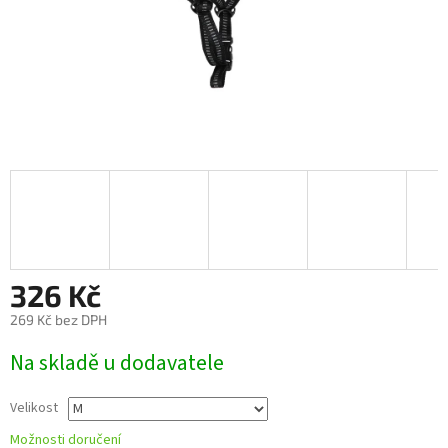
326 Kč
269 Kč bez DPH
Měrná
Na skladě u dodavatele
cena:
Velikost
Možnosti doručení