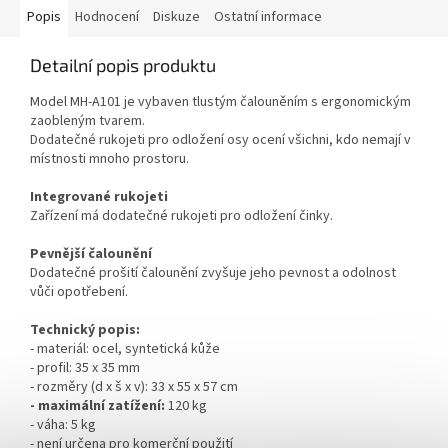
Popis
Hodnocení
Diskuze
Ostatní informace
Detailní popis produktu
Model MH-A101 je vybaven tlustým čalouněním s ergonomickým
zaobleným tvarem.
Dodatečné rukojeti pro odložení osy ocení všichni, kdo nemají v
místnosti mnoho prostoru.
Integrované rukojeti
Zařízení má dodatečné rukojeti pro odložení činky.
Pevnější čalounění
Dodatečné prošití čalounění zvyšuje jeho pevnost a odolnost
vůči opotřebení.
Technický popis:
- materiál: ocel, syntetická kůže
- profil: 35 x 35 mm
- rozměry (d x š x v): 33 x 55 x 57 cm
- maximální zatížení:
120 kg
- váha: 5 kg
- není určena pro komerční použití