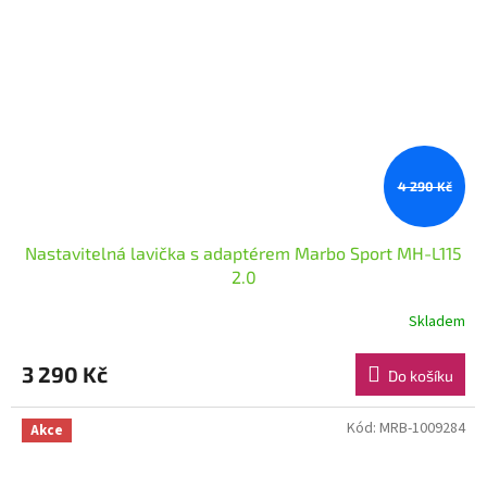
4 290 Kč
Nastavitelná lavička s adaptérem Marbo Sport MH-L115
2.0
Skladem
3 290 Kč
Do košíku
Kód:
MRB-1009284
Akce