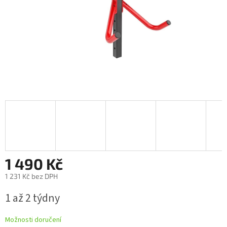
1 490 Kč
1 231 Kč bez DPH
Měrná
1 až 2 týdny
cena:
Možnosti doručení