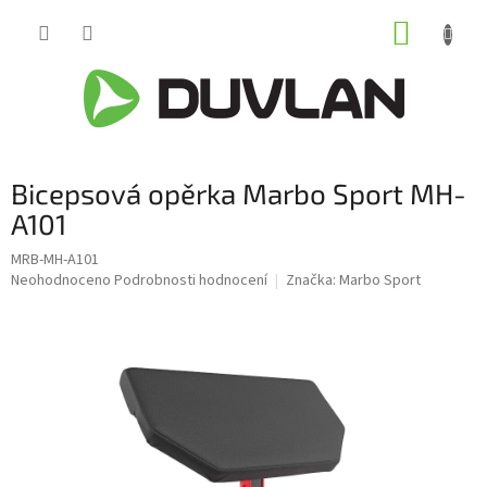
Přejít
NÁKUP
na
obsah
KOŠÍK
Bicepsová opěrka Marbo Sport MH-
A101
MRB-MH-A101
Průměrné
Neohodnoceno
Podrobnosti hodnocení
Značka:
Marbo Sport
hodnocení
produktu
je
0,0
z
5
hvězdiček.