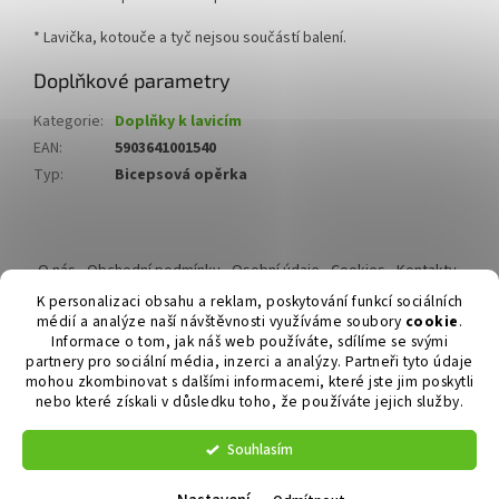
* Lavička, kotouče a tyč nejsou součástí balení.
Doplňkové parametry
Kategorie
:
Doplňky k lavicím
EAN
:
5903641001540
Typ
:
Bicepsová opěrka
Z
á
O nás
Obchodní podmínky
Osobní údaje
Cookies
Kontakty
p
Reklamační řád
K personalizaci obsahu a reklam, poskytování funkcí sociálních
a
médií a analýze naší návštěvnosti využíváme soubory
cookie
.
t
Informace o tom, jak náš web používáte, sdílíme se svými
í
partnery pro sociální média, inzerci a analýzy. Partneři tyto údaje
mohou zkombinovat s dalšími informacemi, které jste jim poskytli
nebo které získali v důsledku toho, že používáte jejich služby.
Vytvořil Shoptet
Souhlasím
Copyright 2026
Duvlan.cz
. Všechna práva vyhrazena.
Upravit
nastavení cookies