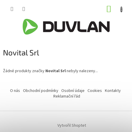
Přejít
NÁKUP
na
obsah
KOŠÍK
Novital Srl
Žádné produkty značky
Novital Srl
nebyly nalezeny...
Z
á
O nás
Obchodní podmínky
Osobní údaje
Cookies
Kontakty
p
Reklamační řád
a
t
í
Vytvořil Shoptet