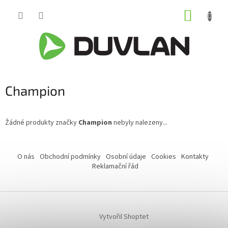
Přejít
NÁKUP
na
obsah
KOŠÍK
Champion
Žádné produkty značky
Champion
nebyly nalezeny...
Z
á
O nás
Obchodní podmínky
Osobní údaje
Cookies
Kontakty
p
Reklamační řád
a
t
í
Vytvořil Shoptet