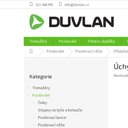
Přejít
511 444 999
info@duvlan.cz
na
obsah
Trenažéry
Posilování
Fitness doplňky
Domů
Posilování
Posilovací věže
Přísluše
P
Úch
o
Přeskočit
s
Průměr
Neohod
Kategorie
kategorie
t
hodnoce
r
produkt
Trenažéry
a
je
Posilování
0,0
n
z
Činky
n
5
í
Stojany na tyče a kotouče
hvězdič
p
Posilovací lavice
a
Posilovací věže