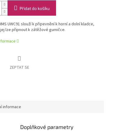
Přidat do košíku
MS UWC91 slouží k připevnění k horní a dolní kladce,
jej lze připnout k zátěžové gumičce.
informace
ZEPTAT SE
ní informace
Doplňkové parametry