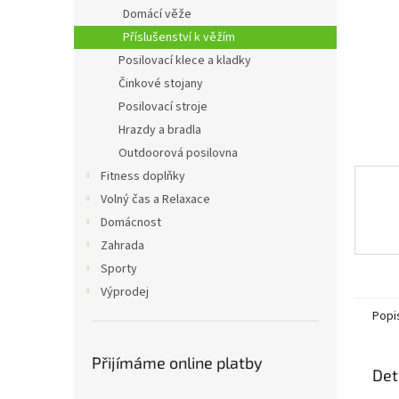
n
Domácí věže
e
Příslušenství k věžím
l
Posilovací klece a kladky
Činkové stojany
Posilovací stroje
Hrazdy a bradla
Outdoorová posilovna
Fitness doplňky
Volný čas a Relaxace
Domácnost
Zahrada
Sporty
Výprodej
Popi
Přijímáme online platby
Det