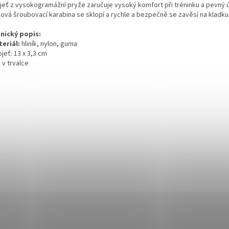
jeť z vysokogramážní pryže zaručuje vysoký komfort při tréninku a pevný 
ková šroubovací karabina se sklopí a rychle a bezpečně se zavěsí na kladku
nický popis:
teriál:
hliník, nylon, guma
ojeť: 13 x 3,3 cm
s v trvalce