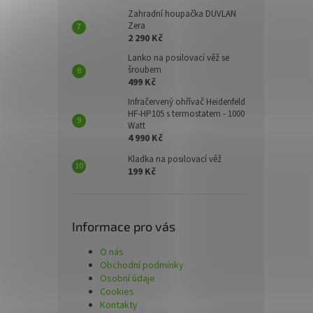
Zahradní houpačka DUVLAN
Zera
2 290 Kč
Lanko na posilovací věž se
šroubem
499 Kč
Infračervený ohřívač Heidenfeld
HF-HP105 s termostatem - 1000
Watt
4 990 Kč
Kladka na posilovací věž
199 Kč
Informace pro vás
O nás
Obchodní podmínky
Osobní údaje
Cookies
Kontakty