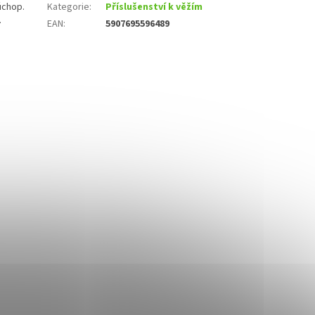
úchop.
Kategorie
:
Příslušenství k věžím
.
EAN
:
5907695596489