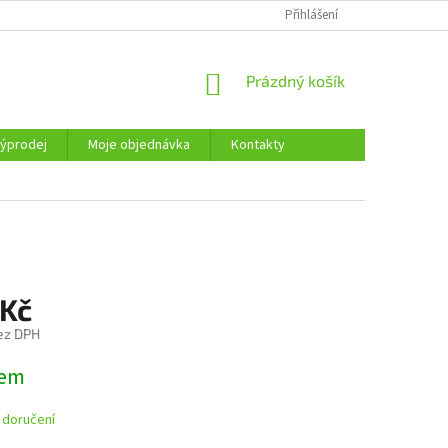
KONTAKTY
Přihlášení
NÁKUPNÍ
Prázdný košík
KOŠÍK
ýprodej
Moje objednávka
Kontakty
 Kč
ez DPH
dem
 doručení