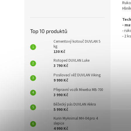
Ruko
Hliní
Tech
- ma
- ruk
Top 10 produktů
- 2 k
Cementový kotouč DUVLAN 5
kg
130 Kč
Rotoped DUVLAN Luke
3 790 Kč
Posilovací věž DUVLAN Viking
9 990 Kč
Přepravní vozík Miweba MB-700
3 990 Kč
Běžecký pás DUVLAN Akkra
5 990 Kč
Kurin MyAnimal MH-04 pro 4
slepice
4 990 Kč