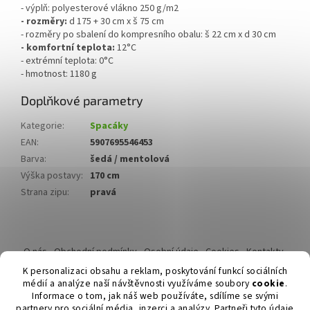
- výplň: polyesterové vlákno 250 g/m2
- rozměry:
d 175 + 30 cm x š 75 cm
- rozměry po sbalení do kompresního obalu: š 22 cm x d 30 cm
- komfortní teplota:
12°C
- extrémní teplota: 0°C
- hmotnost: 1180 g
Doplňkové parametry
Kategorie
:
Spacáky
EAN
:
5907695546453
Barva
:
šedá / mentolová
Výška postavy
:
170 cm
Strana zipu
:
pravá
Z
á
O nás
Obchodní podmínky
Osobní údaje
Cookies
Kontakty
p
Reklamační řád
K personalizaci obsahu a reklam, poskytování funkcí sociálních
a
médií a analýze naší návštěvnosti využíváme soubory
cookie
.
t
Informace o tom, jak náš web používáte, sdílíme se svými
í
partnery pro sociální média, inzerci a analýzy. Partneři tyto údaje