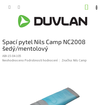
Přejít
NÁKUP
na
obsah
KOŠÍK
Spací pytel Nils Camp NC2008
šedý/mentolový
ABI-15-04-105
Průměrné
Neohodnoceno
Podrobnosti hodnocení
Značka:
Nils Camp
hodnocení
produktu
je
0,0
z
5
hvězdiček.