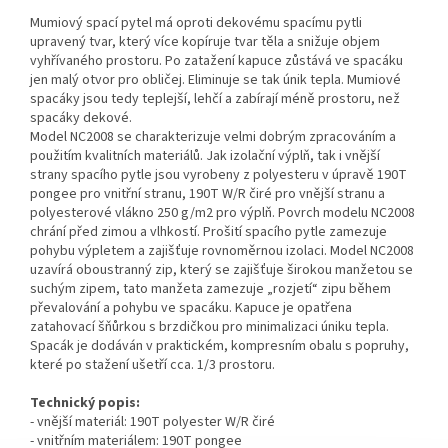
Mumiový spací pytel má oproti dekovému spacímu pytli
upravený tvar, který více kopíruje tvar těla a snižuje objem
vyhřívaného prostoru. Po zatažení kapuce zůstává ve spacáku
jen malý otvor pro obličej. Eliminuje se tak únik tepla. Mumiové
spacáky jsou tedy teplejší, lehčí a zabírají méně prostoru, než
spacáky dekové.
Model NC2008 se charakterizuje velmi dobrým zpracováním a
použitím kvalitních materiálů. Jak izolační výplň, tak i vnější
strany spacího pytle jsou vyrobeny z polyesteru v úpravě 190T
pongee pro vnitřní stranu, 190T W/R čiré pro vnější stranu a
polyesterové vlákno 250 g/m2 pro výplň. Povrch modelu NC2008
chrání před zimou a vlhkostí. Prošití spacího pytle zamezuje
pohybu výpletem a zajišťuje rovnoměrnou izolaci. Model NC2008
uzavírá oboustranný zip, který se zajišťuje širokou manžetou se
suchým zipem, tato manžeta zamezuje „rozjetí“ zipu během
převalování a pohybu ve spacáku. Kapuce je opatřena
zatahovací šňůrkou s brzdičkou pro minimalizaci úniku tepla.
Spacák je dodáván v praktickém, kompresním obalu s popruhy,
které po stažení ušetří cca. 1/3 prostoru.
Technický popis:
- vnější materiál: 190T polyester W/R čiré
- vnitřním materiálem: 190T pongee