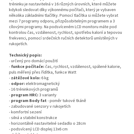
tréninku je nastavitelná v 16 různých úrovních, které můžete
kdykoli sledovat díky výkonnému počítači, který je vybaven
několika základními tlačítky. Pomocí tlačítka si můžete vybrat
mezi 7 programy odporu, přizpůsobitelným programem a 3
cílovými programy. Na podsvíceném LCD monitoru máte pod
kontrolou čas, vzdálenost, rychlost, spotřebu kalorií a tepovou
frekvenci, pomocí srdečních ručních detektorů umístěných v
rukojetích.
Technický popis:
- určený pro domácí použití
-
funkce počítače:
čas, rychlost, vzdálenost, spálené kalorie,
puls měřený přes řídítka, funkce Watt
-
zátěžové kolo:
6 kg
-
odpor:
elektromagnetický
- 16 tréninkových programů
-
program HRC:
3 varianty
-
program Body fat
- poměr tukové tkáně
- zabudované senzory v rukojetích
- komfortní sezení
- silná a stabilní konstrukce
- horizontálně nastavitelné sedadlo o 28cm
- podsvícený LCD displej 13x6 cm