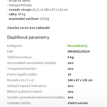
- držák na tablet
- transportní kola
-
rozměr stroje:
(d, š, v) 160 x 67 x 125 cm
-
váha:
48 kg
-
maximální zatížení:
150 kg
Záruční servis bez nákladů!
Doplňkové parametry
Kategorie
:
Recumbenty
EAN
:
8054382120124
Zátěžové koleso
:
6 kg
Horizontálně nastavitelné sedadlo
:
ano
Transportní kolečka
:
ano
Počet stupňů zátěže
:
16
Rozměry (d x š x v)
:
160 x 67 x 125 cm
Snímače tepové frekvence
:
ano
Měření spálených kalorií
:
ano
Systém vyrovnávání nerovností podlahy
:
ano
Ovládání zátěže
:
elektronické