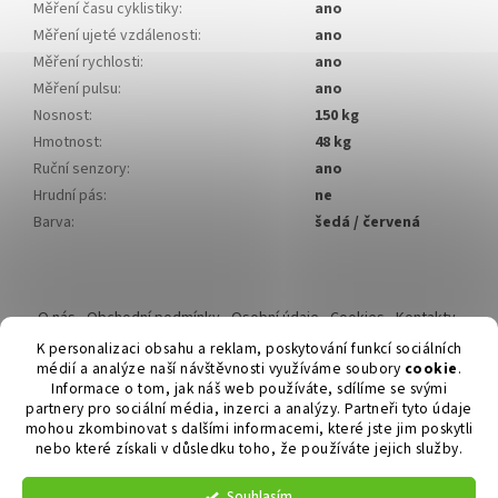
Měření času cyklistiky
:
ano
Měření ujeté vzdálenosti
:
ano
Měření rychlosti
:
ano
Měření pulsu
:
ano
Nosnost
:
150 kg
Hmotnost
:
48 kg
Ruční senzory
:
ano
Hrudní pás
:
ne
Barva
:
šedá / červená
Z
á
O nás
Obchodní podmínky
Osobní údaje
Cookies
Kontakty
p
Reklamační řád
K personalizaci obsahu a reklam, poskytování funkcí sociálních
a
médií a analýze naší návštěvnosti využíváme soubory
cookie
.
t
Informace o tom, jak náš web používáte, sdílíme se svými
í
partnery pro sociální média, inzerci a analýzy. Partneři tyto údaje
mohou zkombinovat s dalšími informacemi, které jste jim poskytli
nebo které získali v důsledku toho, že používáte jejich služby.
Vytvořil Shoptet
Souhlasím