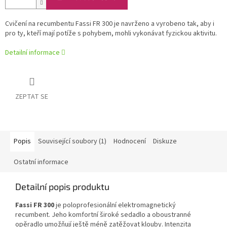
Cvičení na recumbentu Fassi FR 300 je navrženo a vyrobeno tak, aby i
pro ty, kteří mají potíže s pohybem, mohli vykonávat fyzickou aktivitu.
Detailní informace
ZEPTAT SE
Popis
Související soubory (1)
Hodnocení
Diskuze
Ostatní informace
Detailní popis produktu
Fassi FR 300
je poloprofesionální elektromagnetický
recumbent. Jeho komfortní široké sedadlo a oboustranné
opěradlo umožňují ještě méně zatěžovat klouby. Intenzita