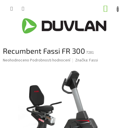
Přejít
NÁKUP
na
obsah
KOŠÍK
Recumbent Fassi FR 300
7281
Průměrné
Neohodnoceno
Podrobnosti hodnocení
Značka:
Fassi
hodnocení
produktu
je
0,0
z
5
hvězdiček.