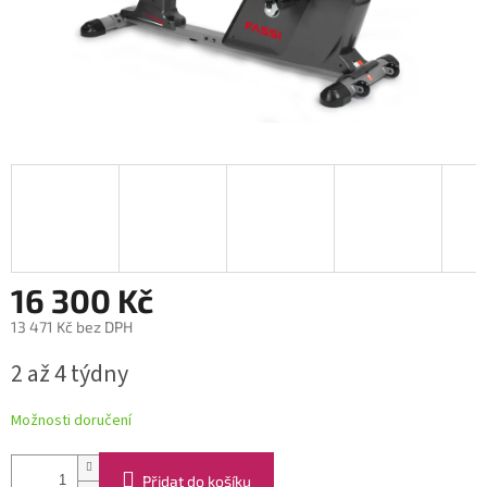
16 300 Kč
13 471 Kč bez DPH
Měrná
2 až 4 týdny
cena:
Možnosti doručení
Přidat do košíku