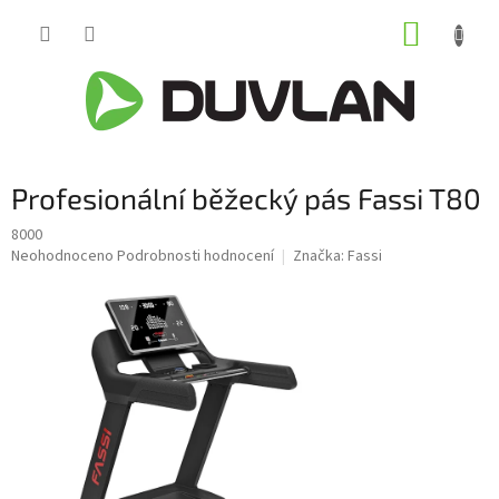
Přejít
NÁKUP
na
obsah
KOŠÍK
Profesionální běžecký pás Fassi T80
8000
Průměrné
Neohodnoceno
Podrobnosti hodnocení
Značka:
Fassi
hodnocení
produktu
je
0,0
z
5
hvězdiček.