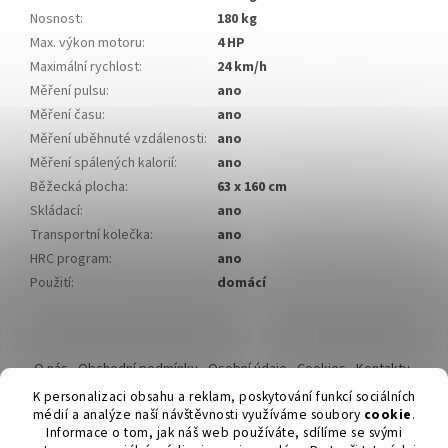
Nosnost
:
180 kg
Max. výkon motoru
:
4 HP
Maximální rychlost
:
24 km/h
Měření pulsu
:
ano
Měření času
:
ano
Měření uběhnuté vzdálenosti
:
ano
Měření spálených kalorií
:
ano
Běžecká plocha
:
63 x 160 cm
Skládací
:
ano
Transportní kolečka
:
ano
HRC program
:
ano
Použití
:
domácí
Z
á
O nás
Obchodní podmínky
Osobní údaje
Cookies
Kontakty
p
Reklamační řád
K personalizaci obsahu a reklam, poskytování funkcí sociálních
a
médií a analýze naší návštěvnosti využíváme soubory
cookie
.
t
Informace o tom, jak náš web používáte, sdílíme se svými