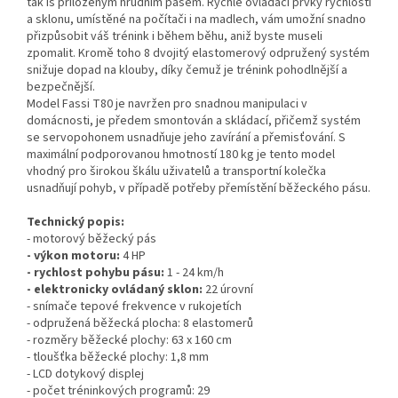
tak is přiloženým hrudním pásem. Rychlé ovládací prvky rychlosti
a sklonu, umístěné na počítači i na madlech, vám umožní snadno
přizpůsobit váš trénink i během běhu, aniž byste museli
zpomalit. Kromě toho 8 dvojitý elastomerový odpružený systém
snižuje dopad na klouby, díky čemuž je trénink pohodlnější a
bezpečnější.
Model Fassi T80 je navržen pro snadnou manipulaci v
domácnosti, je předem smontován a skládací, přičemž systém
se servopohonem usnadňuje jeho zavírání a přemisťování. S
maximální podporovanou hmotností 180 kg je tento model
vhodný pro širokou škálu uživatelů a transportní kolečka
usnadňují pohyb, v případě potřeby přemístění běžeckého pásu.
Technický popis:
- motorový běžecký pás
- výkon motoru:
4 HP
- rychlost pohybu pásu:
1 - 24 km/h
- elektronicky ovládaný sklon:
22 úrovní
- snímače tepové frekvence v rukojetích
- odpružená běžecká plocha: 8 elastomerů
- rozměry běžecké plochy: 63 x 160 cm
- tloušťka běžecké plochy: 1,8 mm
- LCD dotykový displej
- počet tréninkových programů: 29