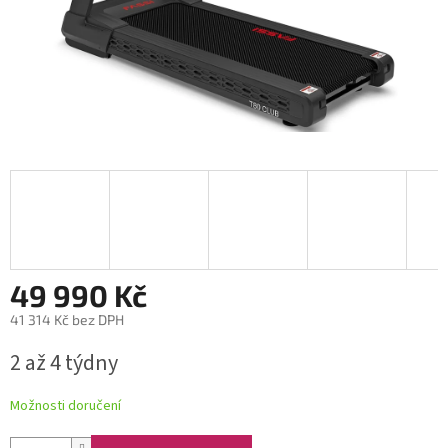
49 990 Kč
41 314 Kč bez DPH
Měrná
2 až 4 týdny
cena:
Možnosti doručení