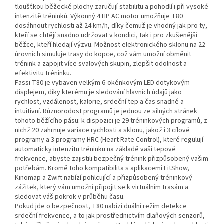
tloušťkou běžecké plochy zaručují stabilitu a pohodlí i při vysoké
intenzitě tréninků. Výkonný 4 HP AC motor umožňuje T80
dosáhnout rychlosti až 24 km/h, díky čemuž je vhodný jak pro ty,
kteří se chtějí snadno udržovat v kondici, tak i pro zkušenější
běžce, kteří hledají výzvu. Možnost elektronického sklonu na 22
úrovních simuluje trasy do kopce, což vám umožní obměnit
trénink a zapojit více svalových skupin, zlepšit odolnost a
efektivitu tréninku.
Fassi T80 je vybaven velkým 6-okénkovým LED dotykovým
displejem, díky kterému je sledování hlavních údajů jako
rychlost, vzdálenost, kalorie, srdeční tep a čas snadné a
intuitivní. Různorodost programů je jednou ze silných stránek
tohoto běžícího pásu: k dispozici je 29 tréninkových programů, z
nichž 20 zahrnuje variace rychlosti a sklonu, jakož i 3 cílové
programy a 3 programy HRC (Heart Rate Control), které regulují
automaticky intenzitu tréninku na základě vaší tepové
frekvence, abyste zajistili bezpečný trénink přizpůsobený vašim
potřebám. Kromě toho kompatibilita s aplikacemi FitShow,
Kinomap a Zwift nabízí pohlcující a přizpůsobený tréninkový
zážitek, který vám umožní připojit se k virtuálním trasám a
sledovat váš pokrok v průběhu času.
Pokud jde o bezpečnost, T80 nabízí duální režim detekce
srdeční frekvence, a to jak prostřednictvím dlaňových senzorů,