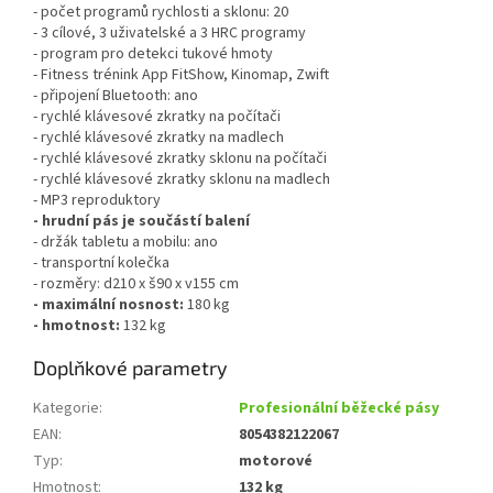
- počet programů rychlosti a sklonu: 20
- 3 cílové, 3 uživatelské a 3 HRC programy
- program pro detekci tukové hmoty
- Fitness trénink App FitShow, Kinomap, Zwift
- připojení Bluetooth: ano
- rychlé klávesové zkratky na počítači
- rychlé klávesové zkratky na madlech
- rychlé klávesové zkratky sklonu na počítači
- rychlé klávesové zkratky sklonu na madlech
- MP3 reproduktory
- hrudní pás je součástí balení
- držák tabletu a mobilu: ano
- transportní kolečka
- rozměry: d210 x š90 x v155 cm
- maximální nosnost:
180 kg
- hmotnost:
132 kg
Doplňkové parametry
Kategorie
:
Profesionální běžecké pásy
EAN
:
8054382122067
Typ
:
motorové
Hmotnost
:
132 kg