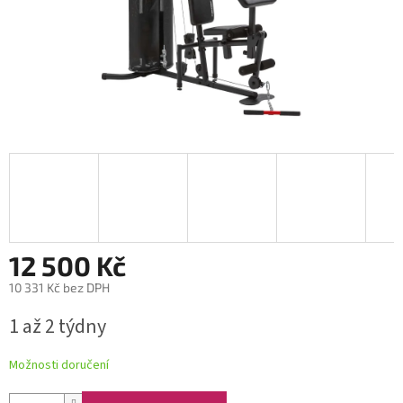
12 500 Kč
10 331 Kč bez DPH
Měrná
1 až 2 týdny
cena:
Možnosti doručení