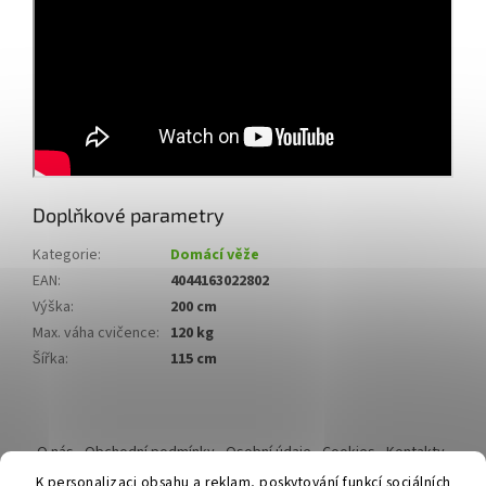
Doplňkové parametry
Kategorie
:
Domácí věže
EAN
:
4044163022802
Výška
:
200 cm
Max. váha cvičence
:
120 kg
Šířka
:
115 cm
Z
á
O nás
Obchodní podmínky
Osobní údaje
Cookies
Kontakty
p
Reklamační řád
K personalizaci obsahu a reklam, poskytování funkcí sociálních