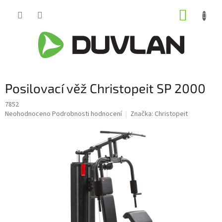
Přejít
NÁKUP
na
obsah
KOŠÍK
Posilovací věž Christopeit SP 2000
7852
Průměrné
Neohodnoceno
Podrobnosti hodnocení
Značka:
Christopeit
hodnocení
produktu
je
0,0
z
5
hvězdiček.