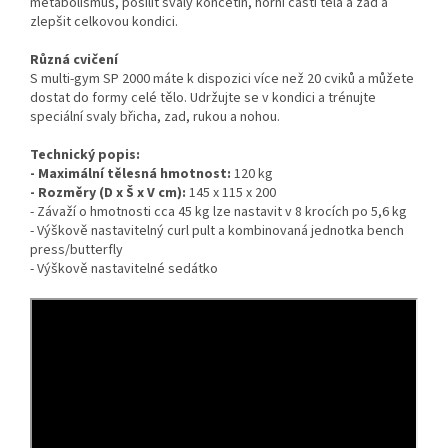
metabolismus, posílit svaly končetin, horní části těla a zad a
zlepšit celkovou kondici.
Různá cvičení
S multi-gym SP 2000 máte k dispozici více než 20 cviků a můžete
dostat do formy celé tělo. Udržujte se v kondici a trénujte
speciální svaly břicha, zad, rukou a nohou.
Technický popis:
- Maximální tělesná hmotnost:
120 kg
- Rozměry (D x Š x V cm):
145 x 115 x 200
- Závaží o hmotnosti cca 45 kg lze nastavit v 8 krocích po 5,6 kg
- Výškově nastavitelný curl pult a kombinovaná jednotka bench
press/butterfly
- Výškově nastavitelné sedátko