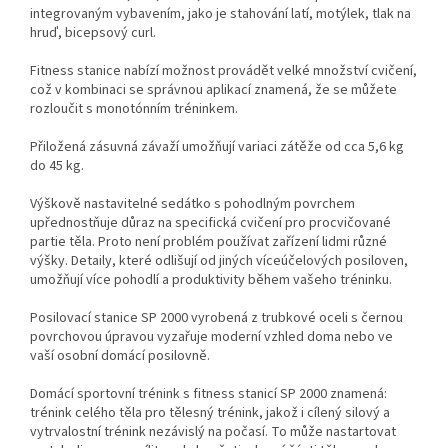
integrovaným vybavením, jako je stahování latí, motýlek, tlak na
hruď, bicepsový curl.
Fitness stanice nabízí možnost provádět velké množství cvičení,
což v kombinaci se správnou aplikací znamená, že se můžete
rozloučit s monotónním tréninkem.
Přiložená zásuvná závaží umožňují variaci zátěže od cca 5,6 kg
do 45 kg.
Výškově nastavitelné sedátko s pohodlným povrchem
upřednostňuje důraz na specifická cvičení pro procvičované
partie těla. Proto není problém používat zařízení lidmi různé
výšky. Detaily, které odlišují od jiných víceúčelových posiloven,
umožňují více pohodlí a produktivity během vašeho tréninku.
Posilovací stanice SP 2000 vyrobená z trubkové oceli s černou
povrchovou úpravou vyzařuje moderní vzhled doma nebo ve
vaší osobní domácí posilovně.
Domácí sportovní trénink s fitness stanicí SP 2000 znamená:
trénink celého těla pro tělesný trénink, jakož i cílený silový a
vytrvalostní trénink nezávislý na počasí. To může nastartovat