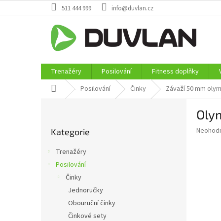
Přejít
511 444 999
info@duvlan.cz
na
obsah
Trenažéry
Posilování
Fitness doplňky
Domů
Posilování
Činky
Závaží 50 mm olym
P
Oly
o
Přeskočit
s
Průměr
Neohod
Kategorie
kategorie
t
hodnoce
r
produkt
Trenažéry
a
je
Posilování
0,0
n
z
Činky
n
5
í
Jednoručky
hvězdič
p
Obouruční činky
a
Činkové sety