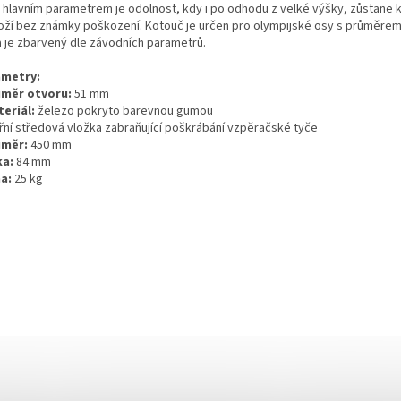
 hlavním parametrem je odolnost, kdy i po odhodu z velké výšky, zůstane k
oží bez známky poškození. Kotouč je určen pro olympijské osy s průměrem
 je zbarvený dle závodních parametrů.
metry:
ůměr otvoru:
51 mm
teriál:
železo pokryto barevnou gumou
itřní středová vložka zabraňující poškrábání vzpěračské tyče
ůměr:
450 mm
ka:
84 mm
ha:
25 kg