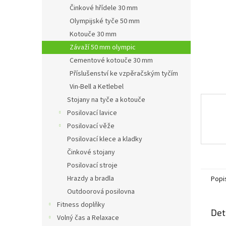
n
Činkové hřídele 30 mm
e
Olympijské tyče 50 mm
l
Kotouče 30 mm
Závaží 50 mm olympic
Cementové kotouče 30 mm
Příslušenství ke vzpěračským tyčím
Vin-Bell a Ketlebel
Stojany na tyče a kotouče
Posilovací lavice
Posilovací věže
Posilovací klece a kladky
Činkové stojany
Posilovací stroje
Hrazdy a bradla
Popi
Outdoorová posilovna
Fitness doplňky
Det
Volný čas a Relaxace