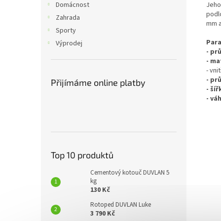
Jeho
Domácnost
podl
Zahrada
mm a
Sporty
Para
Výprodej
- pr
- ma
- vn
- pr
Přijímáme online platby
- šíř
- vá
Top 10 produktů
Cementový kotouč DUVLAN 5
kg
130 Kč
Rotoped DUVLAN Luke
3 790 Kč