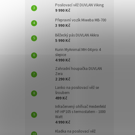
Posilovací věž DUVLAN Viking
9 990 Kč
Přepravní vozík Miweba MB-700
3 990 Kč
Běžecký pás DUVLAN Akkra
5 990 Kč
Kurin MyAnimal MH-04 pro 4
slepice
4 990 Kč
Zahradní houpačka DUVLAN
Zera
2 290 Kč
Lanko na posilovací věž se
šroubem
499 Kč
Infračervený ohřívač Heidenfeld
HF-HP105 s termostatem - 1000
Watt
4 990 Kč
Kladka na posilovací věž