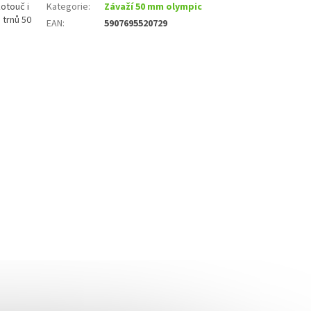
otouč i
Kategorie
:
Závaží 50 mm olympic
 trnů 50
EAN
:
5907695520729