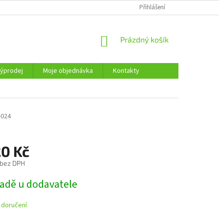
KONTAKTY
Přihlášení
NÁKUPNÍ
Prázdný košík
KOŠÍK
ýprodej
Moje objednávka
Kontakty
-024
20 Kč
 bez DPH
ladě u dodavatele
 doručení