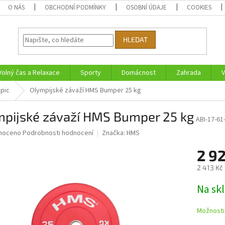
O NÁS
OBCHODNÍ PODMÍNKY
OSOBNÍ ÚDAJE
COOKIES
HLEDAT
Volný čas a Relaxace
Sporty
Domácnost
Zahrada
V
pic
Olympijské závaží HMS Bumper 25 kg
mpijské závaží HMS Bumper 25 kg
ABI-17-61
né
noceno
Podrobnosti hodnocení
Značka:
HMS
ní
2 9
u
2 413 Kč
Měrná
Na sk
cena:
ek.
Možnosti