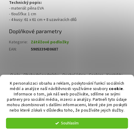
Technický popis:
- materiál: pěna EVA
- tloušťka: 1 cm
- 4 kusy: 61 x 61 cm + 8 uzavíracích dílů
Doplňkové parametry
Kategorie
:
Zátěžové podložky
EAN
:
5905339430687
Z
á
O nás
Obchodní podmínky
Osobní údaje
Cookies
Kontakty
p
Reklamační řád
K personalizaci obsahu a reklam, poskytování funkcí sociálních
a
médií a analýze naší návštěvnosti využíváme soubory
cookie
.
t
Informace o tom, jak náš web používáte, sdílíme se svými
í
partnery pro sociální média, inzerci a analýzy. Partneři tyto údaje
mohou zkombinovat s dalšími informacemi, které jste jim poskytli
nebo které získali v důsledku toho, že používáte jejich služby.
Vytvořil Shoptet
Souhlasím
Copyright 2026
Duvlan.cz
. Všechna práva vyhrazena.
Upravit