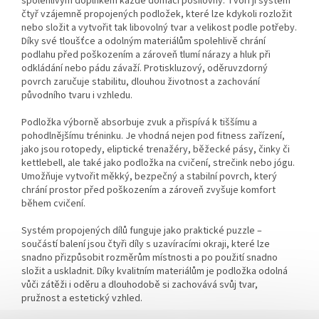
spolehlivým doplňkem každé domácí posilovny. Tvoří ji systém
čtyř vzájemně propojených podložek, které lze kdykoli rozložit
nebo složit a vytvořit tak libovolný tvar a velikost podle potřeby.
Díky své tloušťce a odolným materiálům spolehlivě chrání
podlahu před poškozením a zároveň tlumí nárazy a hluk při
odkládání nebo pádu závaží. Protiskluzový, oděruvzdorný
povrch zaručuje stabilitu, dlouhou životnost a zachování
původního tvaru i vzhledu.
Podložka výborně absorbuje zvuk a přispívá k tiššímu a
pohodlnějšímu tréninku. Je vhodná nejen pod fitness zařízení,
jako jsou rotopedy, eliptické trenažéry, běžecké pásy, činky či
kettlebell, ale také jako podložka na cvičení, strečink nebo jógu.
Umožňuje vytvořit měkký, bezpečný a stabilní povrch, který
chrání prostor před poškozením a zároveň zvyšuje komfort
během cvičení.
Systém propojených dílů funguje jako praktické puzzle –
součástí balení jsou čtyři díly s uzavíracími okraji, které lze
snadno přizpůsobit rozměrům místnosti a po použití snadno
složit a uskladnit. Díky kvalitním materiálům je podložka odolná
vůči zátěži i oděru a dlouhodobě si zachovává svůj tvar,
pružnost a estetický vzhled.