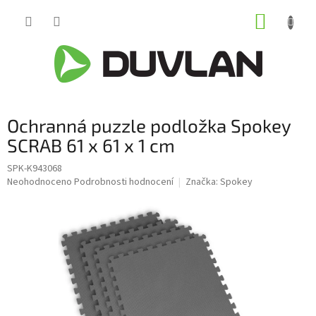
Přejít
NÁKUP
na
obsah
KOŠÍK
Ochranná puzzle podložka Spokey
SCRAB 61 x 61 x 1 cm
SPK-K943068
Průměrné
Neohodnoceno
Podrobnosti hodnocení
Značka:
Spokey
hodnocení
produktu
je
0,0
z
5
hvězdiček.