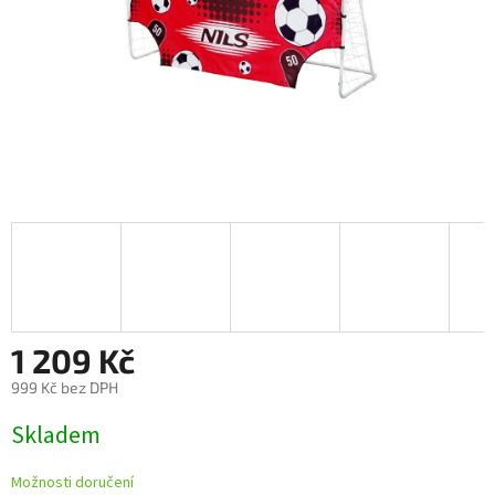
1 209 Kč
999 Kč bez DPH
Měrná
Skladem
cena:
Možnosti doručení