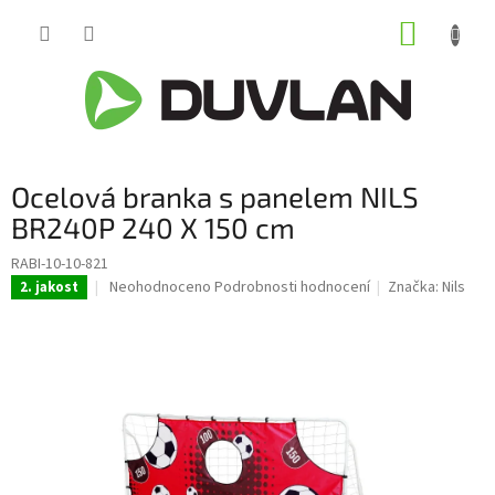
Přejít
NÁKUP
na
obsah
KOŠÍK
Ocelová branka s panelem NILS
BR240P 240 X 150 cm
RABI-10-10-821
Průměrné
Neohodnoceno
Podrobnosti hodnocení
Značka:
Nils
2. jakost
hodnocení
produktu
je
0,0
z
5
hvězdiček.