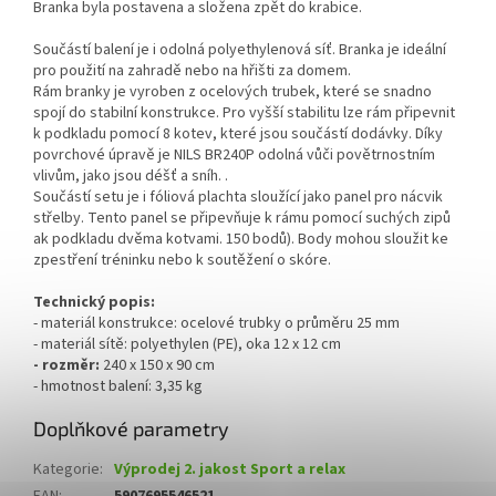
Branka byla postavena a složena zpět do krabice.
Součástí balení je i odolná polyethylenová síť. Branka je ideální
pro použití na zahradě nebo na hřišti za domem.
Rám branky je vyroben z ocelových trubek, které se snadno
spojí do stabilní konstrukce. Pro vyšší stabilitu lze rám připevnit
k podkladu pomocí 8 kotev, které jsou součástí dodávky. Díky
povrchové úpravě je NILS BR240P odolná vůči povětrnostním
vlivům, jako jsou déšť a sníh. .
Součástí setu je i fóliová plachta sloužící jako panel pro nácvik
střelby. Tento panel se připevňuje k rámu pomocí suchých zipů
ak podkladu dvěma kotvami. 150 bodů). Body mohou sloužit ke
zpestření tréninku nebo k soutěžení o skóre.
Technický popis:
- materiál konstrukce: ocelové trubky o průměru 25 mm
- materiál sítě: polyethylen (PE), oka 12 x 12 cm
- rozměr:
240 x 150 x 90 cm
- hmotnost balení: 3,35 kg
Doplňkové parametry
Kategorie
:
Výprodej 2. jakost Sport a relax