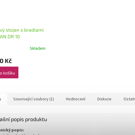
vý stojan s bradlami
AN DR 10
Skladem
0 Kč
o košíku
s
Související soubory (1)
Hodnocení
Diskuze
Ostat
ailní popis produktu
nický popis: