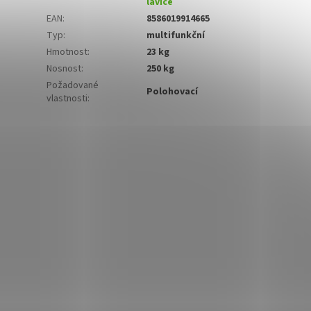
lavice
EAN
:
8586019914665
Typ
:
multifunkční
Hmotnost
:
23 kg
Nosnost
:
250 kg
Požadované
Polohovací
vlastnosti
: