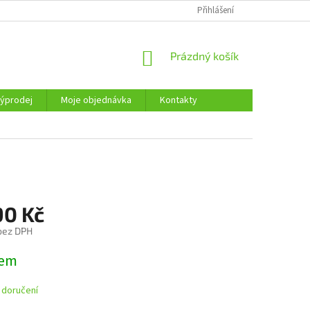
KONTAKTY
Přihlášení
NÁKUPNÍ
Prázdný košík
KOŠÍK
ýprodej
Moje objednávka
Kontakty
90 Kč
 bez DPH
dem
 doručení