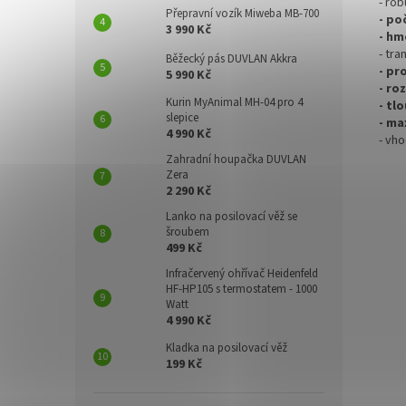
- ro
Přepravní vozík Miweba MB-700
- po
3 990 Kč
- hm
- tra
Běžecký pás DUVLAN Akkra
- pr
5 990 Kč
- ro
Kurin MyAnimal MH-04 pro 4
- tl
slepice
- ma
4 990 Kč
- vh
Zahradní houpačka DUVLAN
Zera
2 290 Kč
Lanko na posilovací věž se
šroubem
499 Kč
Infračervený ohřívač Heidenfeld
HF-HP105 s termostatem - 1000
Watt
4 990 Kč
Kladka na posilovací věž
199 Kč