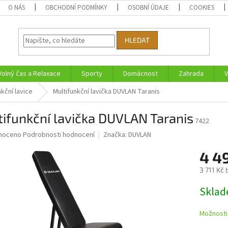
O NÁS
OBCHODNÍ PODMÍNKY
OSOBNÍ ÚDAJE
COOKIES
HLEDAT
Volný čas a Relaxace
Sporty
Domácnost
Zahrada
V
nkční lavice
Multifunkční lavička DUVLAN Taranis
ifunkční lavička DUVLAN Taranis
7422
né
noceno
Podrobnosti hodnocení
Značka:
DUVLAN
ní
4 4
u
3 711 Kč
Měrná
Skla
cena:
ek.
Možnosti