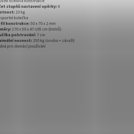
bustní ocelová konstrukce
čet stupňů nastavení opěrky:
6
otnost:
23 kg
nsportní kolečka
ofil konstrukce:
50 x 70 x 2 mm
změry:
170 x 50 x 47-105 cm (DxVxŠ)
oušťka polstrování:
7 cm
ximální nosnost:
250 kg (osoba + závaží)
odná pro domácí používání