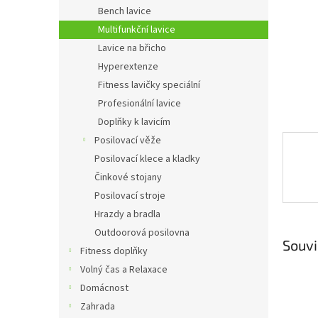
n
Bench lavice
e
Multifunkční lavice
l
Lavice na břicho
Hyperextenze
Fitness lavičky speciální
Profesionální lavice
Doplňky k lavicím
Posilovací věže
Posilovací klece a kladky
Činkové stojany
Posilovací stroje
Hrazdy a bradla
Outdoorová posilovna
Souvi
Fitness doplňky
Volný čas a Relaxace
Domácnost
Zahrada