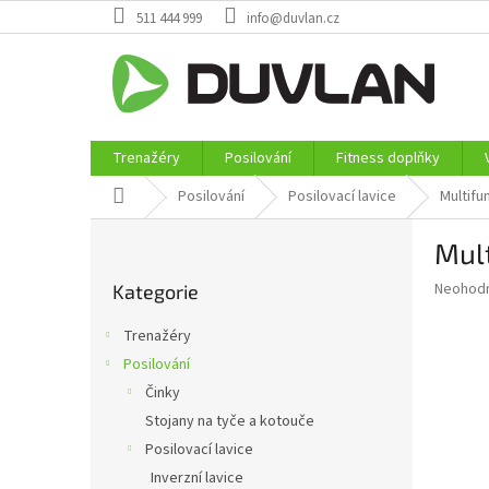
Přejít
511 444 999
info@duvlan.cz
na
obsah
Trenažéry
Posilování
Fitness doplňky
Domů
Posilování
Posilovací lavice
Multifu
P
Mult
o
Přeskočit
s
Průměr
Neohod
Kategorie
kategorie
t
hodnoce
r
produkt
Trenažéry
a
je
Posilování
0,0
n
z
Činky
n
5
í
Stojany na tyče a kotouče
hvězdič
p
Posilovací lavice
a
Inverzní lavice