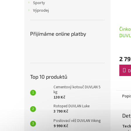
Sporty
Výprodej
Činko
Přijímáme online platby
DUVL
2 79
D
Top 10 produktů
Cementový kotouč DUVLAN 5
kg
Popi
130 Kč
Rotoped DUVLAN Luke
3 790 Kč
Det
Posilovací věž DUVLAN Viking
9 990 Kč
Tech