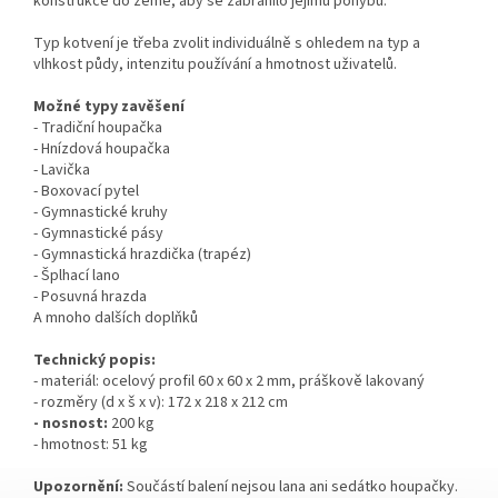
konstrukce do země, aby se zabránilo jejímu pohybu.
Typ kotvení je třeba zvolit individuálně s ohledem na typ a
vlhkost půdy, intenzitu používání a hmotnost uživatelů.
Možné typy zavěšení
- Tradiční houpačka
- Hnízdová houpačka
- Lavička
- Boxovací pytel
- Gymnastické kruhy
- Gymnastické pásy
- Gymnastická hrazdička (trapéz)
- Šplhací lano
- Posuvná hrazda
A mnoho dalších doplňků
Technický popis:
- materiál: ocelový profil 60 x 60 x 2 mm, práškově lakovaný
- rozměry (d x š x v): 172 x 218 x 212 cm
- nosnost:
200 kg
- hmotnost: 51 kg
Upozornění:
Součástí balení nejsou lana ani sedátko houpačky.