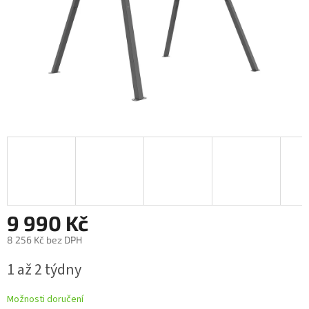
9 990 Kč
8 256 Kč bez DPH
Měrná
1 až 2 týdny
cena:
Možnosti doručení