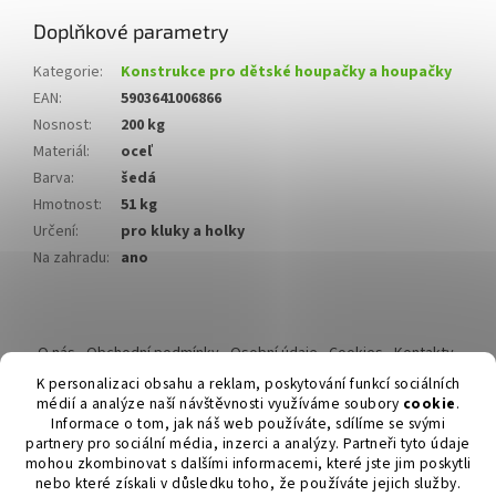
Doplňkové parametry
Kategorie
:
Konstrukce pro dětské houpačky a houpačky
EAN
:
5903641006866
Nosnost
:
200 kg
Materiál
:
oceľ
Barva
:
šedá
Hmotnost
:
51 kg
Určení
:
pro kluky a holky
Na zahradu
:
ano
Z
á
O nás
Obchodní podmínky
Osobní údaje
Cookies
Kontakty
p
Reklamační řád
K personalizaci obsahu a reklam, poskytování funkcí sociálních
a
médií a analýze naší návštěvnosti využíváme soubory
cookie
.
t
Informace o tom, jak náš web používáte, sdílíme se svými
í
partnery pro sociální média, inzerci a analýzy. Partneři tyto údaje
mohou zkombinovat s dalšími informacemi, které jste jim poskytli
nebo které získali v důsledku toho, že používáte jejich služby.
Vytvořil Shoptet