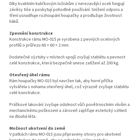
Díky kvalitním kuličkovým ložiskům z nerezavějící oceli fungují
závěsy tiše a poskytují pohodlné používání. Snížení odporu a
tření usnadňuje rozhoupání houpačky a prodlužuje životnost
háků.
Zpevnění konstrukce
Konstrukce rámu MO-015 je vyrobena z pevných ocelových
profilů o průřezu 60 × 60 × 2 mm.
Dodatečné výztuhy v místech spojů zvyšují stabilitu a pevnost
celé konstrukce, která bezpečně unese zatížení až 200 kg.
Otevřený úhel rámu
Rám houpačky MO-015 byl navržen tak, aby horní příčka
vytvářela s nohama otevřený úhel, což výrazně zvyšuje stabilitu
celé konstrukce.
Práškové lakování zvyšuje odolnost vůči povětrnostním vlivům a
mechanickému poškození a zároveň zajišťuje estetický vzhled
na dlouhá léta.
Možnost ukotvení do země
V patkách rámu MO-015 jsou připraveny otvory pro ukotvení