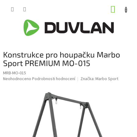
Přejít
NÁKUP
na
obsah
KOŠÍK
Konstrukce pro houpačku Marbo
Sport PREMIUM MO-015
MRB-MO-015
Průměrné
Neohodnoceno
Podrobnosti hodnocení
Značka:
Marbo Sport
hodnocení
produktu
je
0,0
z
5
hvězdiček.