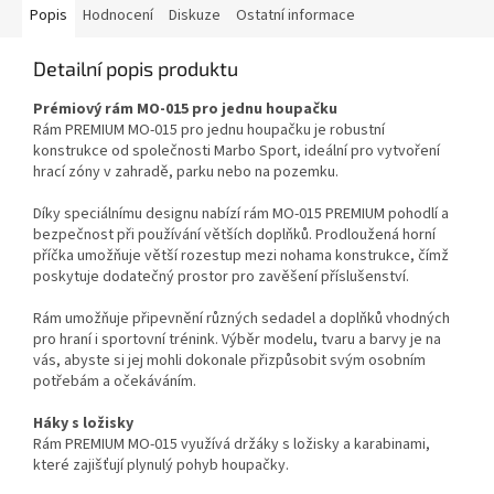
Popis
Hodnocení
Diskuze
Ostatní informace
Detailní popis produktu
Prémiový rám MO-015 pro jednu houpačku
Rám PREMIUM MO-015 pro jednu houpačku je robustní
konstrukce od společnosti Marbo Sport, ideální pro vytvoření
hrací zóny v zahradě, parku nebo na pozemku.
Díky speciálnímu designu nabízí rám MO-015 PREMIUM pohodlí a
bezpečnost při používání větších doplňků. Prodloužená horní
příčka umožňuje větší rozestup mezi nohama konstrukce, čímž
poskytuje dodatečný prostor pro zavěšení příslušenství.
Rám umožňuje připevnění různých sedadel a doplňků vhodných
pro hraní i sportovní trénink. Výběr modelu, tvaru a barvy je na
vás, abyste si jej mohli dokonale přizpůsobit svým osobním
potřebám a očekáváním.
Háky s ložisky
Rám PREMIUM MO-015 využívá držáky s ložisky a karabinami,
které zajišťují plynulý pohyb houpačky.