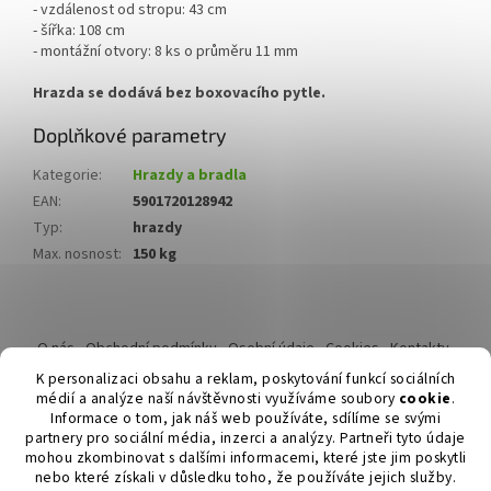
- vzdálenost od stropu: 43 cm
- šířka: 108 cm
- montážní otvory: 8 ks o průměru 11 mm
Hrazda se dodává bez boxovacího pytle.
Doplňkové parametry
Kategorie
:
Hrazdy a bradla
EAN
:
5901720128942
Typ
:
hrazdy
Max. nosnost
:
150 kg
Z
á
O nás
Obchodní podmínky
Osobní údaje
Cookies
Kontakty
p
Reklamační řád
K personalizaci obsahu a reklam, poskytování funkcí sociálních
a
médií a analýze naší návštěvnosti využíváme soubory
cookie
.
t
Informace o tom, jak náš web používáte, sdílíme se svými
í
partnery pro sociální média, inzerci a analýzy. Partneři tyto údaje
mohou zkombinovat s dalšími informacemi, které jste jim poskytli
nebo které získali v důsledku toho, že používáte jejich služby.
Vytvořil Shoptet