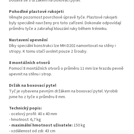
Dodává se s držákem na boxovací pytel.
Pohodlné plastové rukojeti
Věnujte pozornost povrchové úpravě tyče. Plastové rukojeti
byly speciálně navrženy pro toto zařízení. Dokonale odpovídají
průměru tyče a zabraňují klouzání ruky během tréninku.
Nastavení upevnění
Díky speciální konstrukci lze MH-D202 namontovat na stěny i
stropy. K tomu stačí uvolnit pouze 2 šrouby.
8 montážních otvorů
Pomocí 8 montážních otvorů o průměru 11 mm lze hrazdu pevně
upevnit na stěnu i strop.
Držák na boxovací pytel
Tyč je vybavena pevným držákem na boxovací pytel. Vyrobili
jsme ho z tyče o průměru 8 mm.
Technický popis:
- ocelový profil: 40 x 40 mm
- hmotnost: 6,7 kg
- maximální hmotnost uživatele:
150 kg
- vzdálenost od zdi: 43 cm