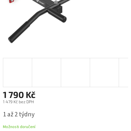
1 790 Kč
1 479 Kč bez DPH
Měrná
1 až 2 týdny
cena:
Možnosti doručení