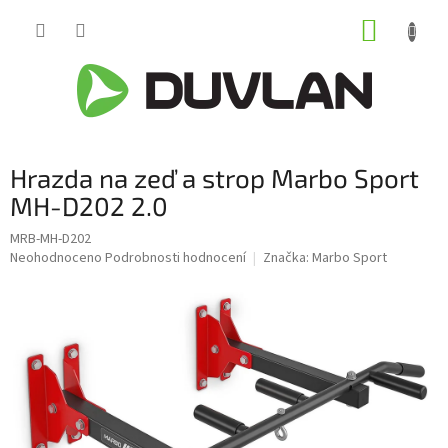
Přejít
NÁKUP
na
obsah
KOŠÍK
Hrazda na zeď a strop Marbo Sport
MH-D202 2.0
MRB-MH-D202
Průměrné
Neohodnoceno
Podrobnosti hodnocení
Značka:
Marbo Sport
hodnocení
produktu
je
0,0
z
5
hvězdiček.