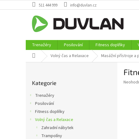
Přejít
511 444 999
info@duvlan.cz
na
obsah
Trenažéry
Posilování
Fitness doplňky
Domů
Volný čas a Relaxace
Masážní přístroje a
P
Fit
o
Přeskočit
s
Průměr
Neohod
Kategorie
kategorie
t
hodnoce
r
produkt
Trenažéry
a
je
Posilování
0,0
n
z
Fitness doplňky
n
5
í
Volný čas a Relaxace
hvězdič
p
Zahradní nábytek
a
Trampolíny