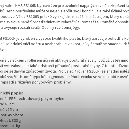
vý válec HMS FS106N byl navržen pro uvolnění napjatých svalů a zlepšení 
bů. Jeho používáním můžete nejen zlepšit svoji kondici, ale také účinně vy
 postavu. Válec FS106N je také vynikajícím masážním nástrojem, který doká
st a svalové napětí prostřednictvím relaxační automasáže. Pomáhá obnovit
 a zvyšuje rozsah svalů. Ocení ji i cvičenci jógy.
l FS106N je vyroben z vysoce kvalitního plastu, který zaručuje pohodlí a ko
ení. Je odolný vůči oděru a neabsorbuje vlhkost, díky čemuž se snadno udrž
tě.
ní s válečkem / rollerem účinně aktivuje posturální svaly, což uživateli um
it vytrvalost, ale také odstranit případné posturální chyby. Z tohoto důvodu
lidi se sedavým způsobem života. Pro válec / roller FS106N lze snadno nal
obů využití. Kromě typického gymnastického tréninku se velmi dobře osvě
erapii lidí s různými pohybovými problémy.
nický popis:
teriál: EPP - extrudovaný polypropylen
ka: 45 cm
ůměr: 15 cm
dost: 45 Shore
otnost: 300 g
nost: 120 kg