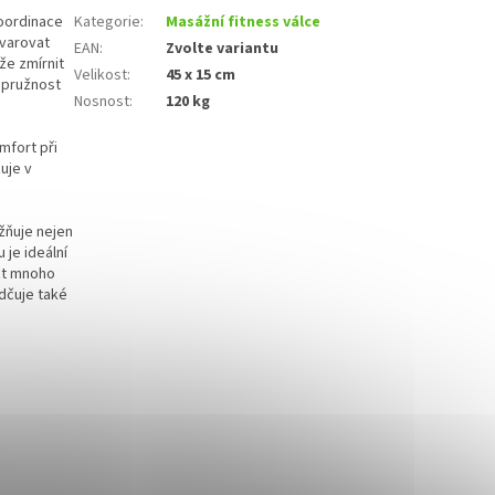
koordinace
Kategorie
:
Masážní fitness válce
tvarovat
EAN
:
Zvolte variantu
že zmírnit
Velikost
:
45 x 15 cm
 pružnost
Nosnost
:
120 kg
mfort při
uje v
ožňuje nejen
 je ideální
ézt mnoho
dčuje také