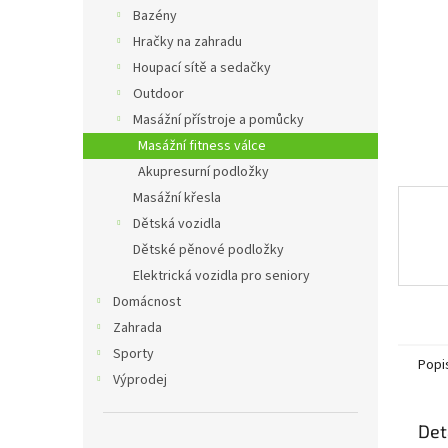
n
Bazény
e
Hračky na zahradu
l
Houpací sítě a sedačky
Outdoor
Masážní přístroje a pomůcky
Masážní fitness válce
Akupresurní podložky
Masážní křesla
Dětská vozidla
Dětské pěnové podložky
Elektrická vozidla pro seniory
Domácnost
Zahrada
Sporty
Popi
Výprodej
Det