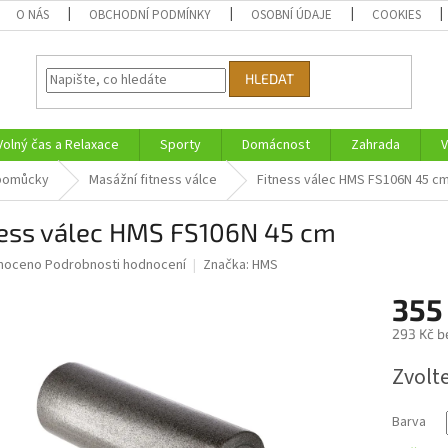
O NÁS
OBCHODNÍ PODMÍNKY
OSOBNÍ ÚDAJE
COOKIES
HLEDAT
Volný čas a Relaxace
Sporty
Domácnost
Zahrada
V
 pomůcky
Masážní fitness válce
Fitness válec HMS FS106N 45 c
ness válec HMS FS106N 45 cm
né
noceno
Podrobnosti hodnocení
Značka:
HMS
ní
355
u
293 Kč b
Měrná
Zvolt
cena:
ek.
Barva