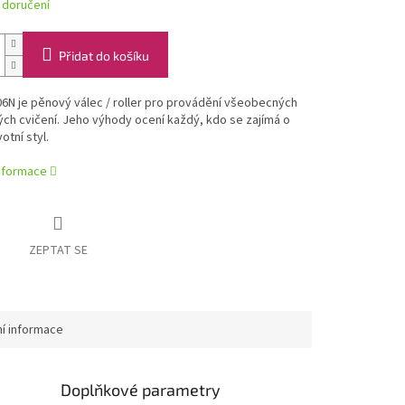
 doručení
Přidat do košíku
6N je pěnový válec / roller pro provádění všeobecných
ch cvičení. Jeho výhody ocení každý, kdo se zajímá o
votní styl.
informace
ZEPTAT SE
ní informace
Doplňkové parametry