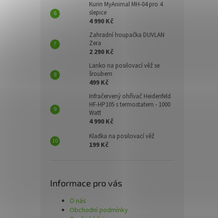
Kurin MyAnimal MH-04 pro 4
slepice
4 990 Kč
Zahradní houpačka DUVLAN
Zera
2 290 Kč
Lanko na posilovací věž se
šroubem
499 Kč
Infračervený ohřívač Heidenfeld
HF-HP105 s termostatem - 1000
Watt
4 990 Kč
Kladka na posilovací věž
199 Kč
Informace pro vás
O nás
Obchodní podmínky