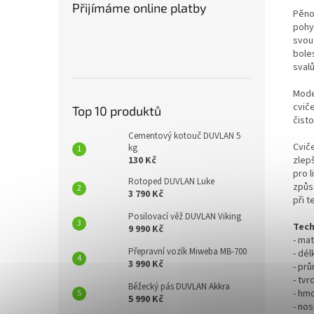
Přijímáme online platby
Pěno
pohy
svou
bole
svalů
Mode
cvič
Top 10 produktů
čisto
Cementový kotouč DUVLAN 5
Cviče
kg
130 Kč
zlepš
pro 
Rotoped DUVLAN Luke
způs
3 790 Kč
při t
Posilovací věž DUVLAN Viking
Tech
9 990 Kč
- ma
Přepravní vozík Miweba MB-700
- dél
3 990 Kč
- pr
- tvr
Běžecký pás DUVLAN Akkra
- hm
5 990 Kč
- nos