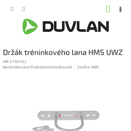
Přejít
NÁKUP
na
obsah
KOŠÍK
Držák tréninkového lana HMS UWZ
ABI-17-62-012
Průměrné
Neohodnoceno
Podrobnosti hodnocení
Značka:
HMS
hodnocení
produktu
je
0,0
z
5
hvězdiček.