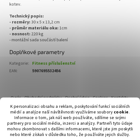
kotev.
Technický popis:
- rozměry:
30 x 5 x 13,2 cm
- průměr materiálu oka:
1cm
- nosnost:
220 kg
- montážní sada součástí balení
Doplňkové parametry
Kategorie
:
Fitness příslušenství
EAN
:
5907695532456
Z
á
O nás
Obchodní podmínky
Osobní údaje
Cookies
Kontakty
p
Reklamační řád
K personalizaci obsahu a reklam, poskytování funkcí sociálních
a
médií a analýze naší návštěvnosti využíváme soubory
cookie
.
t
Informace o tom, jak náš web používáte, sdílíme se svými
í
partnery pro sociální média, inzerci a analýzy. Partneři tyto údaje
mohou zkombinovat s dalšími informacemi, které jste jim poskytli
nebo které získali v důsledku toho, že používáte jejich služby.
Vytvořil Shoptet