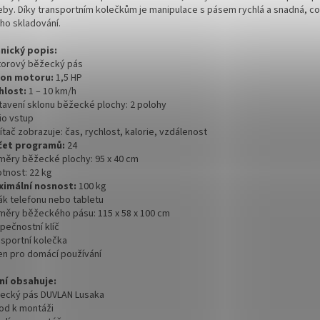
eby. Díky transportním kolečkům je manipulace s pásem rychlá a snadná, c
eho skladování.
nický popis:
torový běžecký pás
kon motoru:
1,5 HP
chlost:
1 – 10 km/h
stavení sklonu běžecké plochy: 2 polohy
io vstup
ítač zobrazuje: čas, rychlost, kalorie, vzdálenost
čet programů:
24
změry běžecké plochy: 95 x 40 cm
otnost: 22 kg
ximální nosnost:
100 kg
žák telefonu nebo tabletu
změry běžeckého pásu: 115 x 58 x 100 cm
pečnostní klíč
nsportní kolečka
čen pro domácí používání
ní obsahuje:
žecký pás DUVLAN Lusaka
vod k montáži