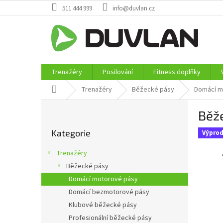
Přejít
511 444 999
info@duvlan.cz
na
obsah
Trenažéry
Posilování
Fitness doplňky
Domů
Trenažéry
Běžecké pásy
Domácí m
P
Běž
o
Přeskočit
s
Kategorie
kategorie
Výprod
t
r
Trenažéry
a
Běžecké pásy
n
Domácí motorové pásy
n
í
Domácí bezmotorové pásy
p
Klubové běžecké pásy
a
Profesionální běžecké pásy