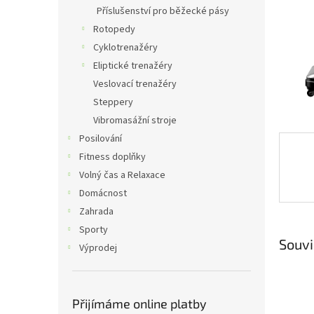
n
Příslušenství pro běžecké pásy
e
Rotopedy
l
Cyklotrenažéry
Eliptické trenažéry
Veslovací trenažéry
Steppery
Vibromasážní stroje
Posilování
Fitness doplňky
Volný čas a Relaxace
Domácnost
Zahrada
Sporty
Souvi
Výprodej
Přijímáme online platby