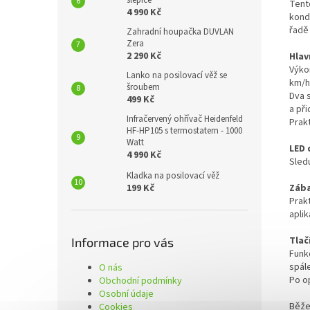
slepice
Tent
4 990 Kč
kondi
řadě
Zahradní houpačka DUVLAN
Zera
2 290 Kč
Hlav
Výko
Lanko na posilovací věž se
km/h
šroubem
Dva 
499 Kč
a při
Infračervený ohřívač Heidenfeld
Prak
HF-HP105 s termostatem - 1000
Watt
LED 
4 990 Kč
Sledu
Kladka na posilovací věž
Zába
199 Kč
Prakt
aplik
Tlač
Informace pro vás
Funk
spále
O nás
Po o
Obchodní podmínky
Osobní údaje
Běže
Cookies