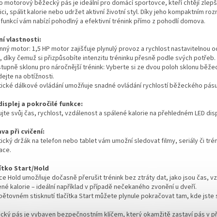
o motorový běžecký pás je ideální pro domácí sportovce, kteří chtějí zlepši
ci, spálit kalorie nebo udržet aktivní životní styl. Díky jeho kompaktním r
 funkcí vám nabízí pohodlný a efektivní trénink přímo z pohodlí domova.
ní vlastnosti:
nný motor: 1,5 HP motor zajišťuje plynulý provoz a rychlost nastavitelnou o
, díky čemuž si přizpůsobíte intenzitu tréninku přesně podle svých potřeb.
stupně sklonu pro náročnější trénink: Vyberte si ze dvou poloh sklonu běže
dejte na obtížnosti.
tické dálkové ovládání umožňuje snadné ovládání rychlostí běžeckého pásu
displej a pokročilé funkce:
jte svůj čas, rychlost, vzdálenost a spálené kalorie na přehledném LED disp
va při cvičení:
ický držák na telefon nebo tablet vám umožní sledovat filmy, seriály či tr
ace.
ítko Start/Hold
ce Hold umožňuje dočasně přerušit trénink bez ztráty dat, jako jsou čas, vz
né kalorie – ideální například v případě nečekaného zvonění u dveří.
pětovném stisknutí tlačítka Start můžete plynule pokračovat tam, kde jste s
cký pás je vybaven bezpečnostním klíčem, který okamžitě zastaví pás v p