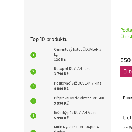
Podl
Chris
Top 10 produktů
Cementový kotouč DUVLAN 5
kg
650
130 Kč
Rotoped DUVLAN Luke
D
3 790 Kč
Posilovací věž DUVLAN Viking
9 990 Kč
Popi
Přepravní vozík Miweba MB-700
3 990 Kč
Běžecký pás DUVLAN Akkra
Det
5 990 Kč
Kurin MyAnimal MH-04 pro 4
Změň