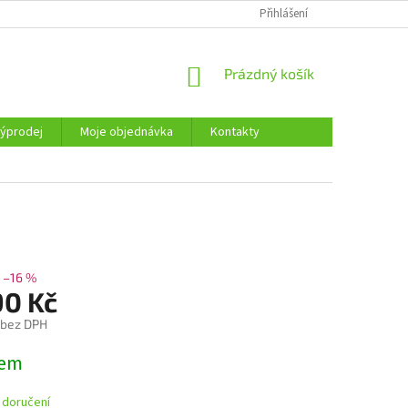
KONTAKTY
Přihlášení
NÁKUPNÍ
Prázdný košík
KOŠÍK
ýprodej
Moje objednávka
Kontakty
–16 %
90 Kč
 bez DPH
dem
 doručení