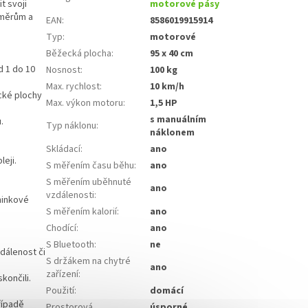
t svoji
motorové pásy
ozměrům a
EAN
:
8586019915914
Typ
:
motorové
Běžecká plocha
:
95 x 40 cm
d 1 do 10
Nosnost
:
100 kg
Max. rychlost
:
10 km/h
cké plochy
Max. výkon motoru
:
1,5 HP
s manuálním
.
Typ náklonu
:
náklonem
Skládací
:
ano
leji.
S měřením času běhu
:
ano
S měřením uběhnuté
ano
vzdálenosti
:
éninkové
S měřením kalorií
:
ano
Chodící
:
ano
S Bluetooth
:
ne
dálenost či
S držákem na chytré
ano
zařízení
:
končili.
Použití
:
domácí
řípadě
Prostorová
úsporné