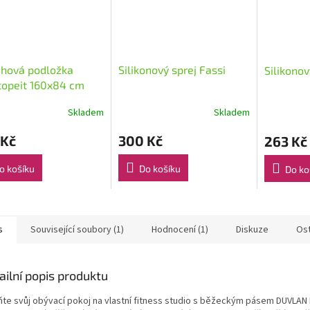
ahová podložka
Silikonový sprej Fassi
Silikono
topeit 160x84 cm
Skladem
Skladem
 Kč
300 Kč
263 Kč
o košíku
Do košíku
Do ko
s
Související soubory (1)
Hodnocení (1)
Diskuze
Ost
ailní popis produktu
te svůj obývací pokoj na vlastní fitness studio s běžeckým pásem DUVLAN 