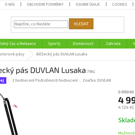
O NÁS
OBCHODNÍ PODMÍNKY
OSOBNÍ ÚDAJE
COOKIES
HLEDAT
Volný čas a Relaxace
Sporty
Domácnost
Zahrada
V
otorové pásy
Běžecký pás DUVLAN Lusaka
ecký pás DUVLAN Lusaka
7961
Průměrné
1 hodnocení
Podrobnosti hodnocení
Značka:
DUVLAN
ej
hodnocení
produktu
5 990 Kč
je
4 9
5,0
4 124 Kč
z
5
Měrná
Skla
hvězdiček.
cena:
Možnosti