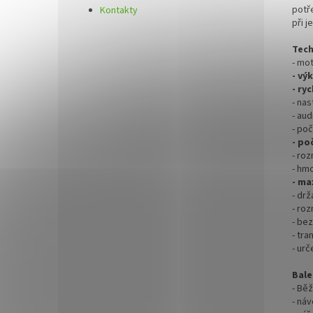
potř
Kontakty
při j
Tech
- mo
- vý
- ry
- na
- aud
- poč
- po
- ro
- hm
- ma
- dr
- ro
- bez
- tra
- ur
Bale
- Bě
- ná