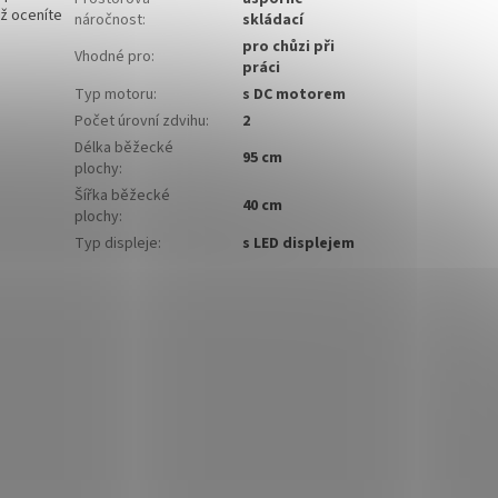
ož oceníte
náročnost
:
skládací
pro chůzi při
Vhodné pro
:
práci
Typ motoru
:
s DC motorem
Počet úrovní zdvihu
:
2
Délka běžecké
95 cm
plochy
:
Šířka běžecké
40 cm
plochy
:
Typ displeje
:
s LED displejem