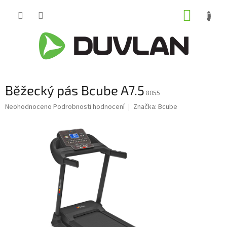
Přejít
NÁKUP
na
obsah
KOŠÍK
Běžecký pás Bcube A7.5
8055
Průměrné
Neohodnoceno
Podrobnosti hodnocení
Značka:
Bcube
hodnocení
produktu
je
0,0
z
5
hvězdiček.