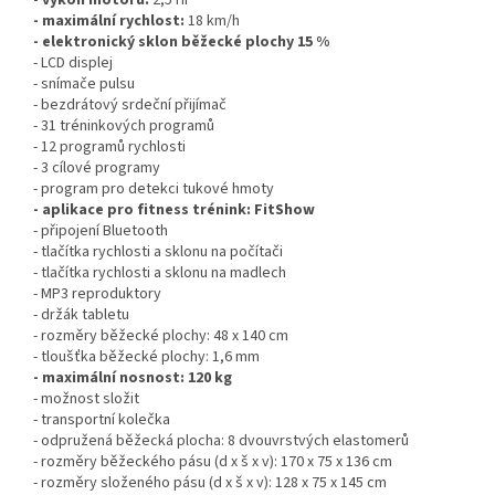
- výkon motoru:
2,5 HP
- maximální rychlost:
18 km/h
- elektronický sklon běžecké plochy 15 %
- LCD displej
- snímače pulsu
- bezdrátový srdeční přijímač
- 31 tréninkových programů
- 12 programů rychlosti
- 3 cílové programy
- program pro detekci tukové hmoty
- aplikace pro fitness trénink: FitShow
- připojení Bluetooth
- tlačítka rychlosti a sklonu na počítači
- tlačítka rychlosti a sklonu na madlech
- MP3 reproduktory
- držák tabletu
- rozměry běžecké plochy: 48 x 140 cm
- tloušťka běžecké plochy: 1,6 mm
- maximální nosnost: 120 kg
- možnost složit
- transportní kolečka
- odpružená běžecká plocha: 8 dvouvrstvých elastomerů
- rozměry běžeckého pásu (d x š x v): 170 x 75 x 136 cm
- rozměry složeného pásu (d x š x v): 128 x 75 x 145 cm