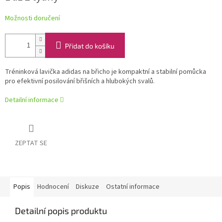
Možnosti doručení
Přidat do košíku
Tréninková lavička adidas na břicho je kompaktní a stabilní pomůcka
pro efektivní posilování břišních a hlubokých svalů.
Detailní informace
ZEPTAT SE
Popis
Hodnocení
Diskuze
Ostatní informace
Detailní popis produktu