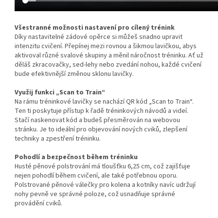
Všestranné možnosti nastavení pro cílený trénink
Díky nastavitelné zádové opěrce si můžeš snadno upravit
intenzitu cvičení. Přepínej mezi rovnou a šikmou lavičkou, abys
aktivoval různé svalové skupiny a měnil náročnost tréninku. Ať už
děláš zkracovačky, sed-lehy nebo zvedání nohou, každé cvičení
bude efektivnější změnou sklonu lavičky.
Využij funkci „Scan to Train“
Na rámu tréninkové lavičky se nachází QR kód „Scan to Train“.
Ten ti poskytuje přístup k řadě tréninkových návodů a videí.
Stačí naskenovat kód a budeš přesměrován na webovou
stránku. Je to ideální pro objevování nových cviků, zlepšení
techniky a zpestření tréninku.
Pohodlí a bezpečnost během tréninku
Husté pěnové polstrování má tloušťku 6,25 cm, což zajišťuje
nejen pohodlí během cvičení, ale také potřebnou oporu.
Polstrované pěnové válečky pro kolena a kotníky navíc udržují
nohy pevně ve správné poloze, což usnadňuje správné
provádění cviků.