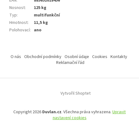
EAN
:
885652018456
Nosnost
:
125 kg
Typ
:
multifunkční
Hmotnost
:
11,5 kg
Polohovací
:
ano
Z
á
O nás
Obchodní podmínky
Osobní údaje
Cookies
Kontakty
p
Reklamační řád
a
t
í
Vytvořil Shoptet
Copyright 2026
Duvlan.cz
. Všechna práva vyhrazena.
Upravit
nastavení cookies