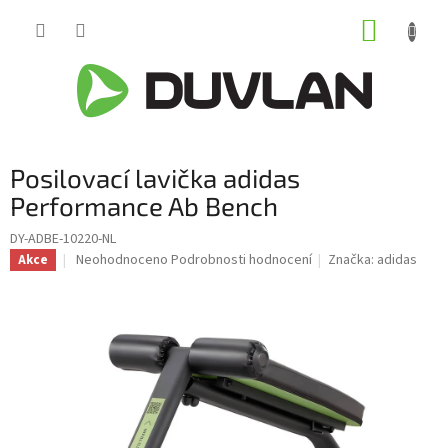
Přejít
NÁKUP
na
obsah
KOŠÍK
Posilovací lavička adidas
Performance Ab Bench
DY-ADBE-10220-NL
Průměrné
Neohodnoceno
Podrobnosti hodnocení
Značka:
adidas
Akce
hodnocení
produktu
je
0,0
z
5
hvězdiček.