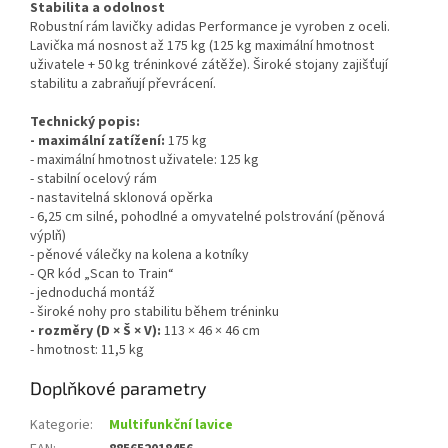
Stabilita a odolnost
Robustní rám lavičky adidas Performance je vyroben z oceli.
Lavička má nosnost až 175 kg (125 kg maximální hmotnost
uživatele + 50 kg tréninkové zátěže). Široké stojany zajišťují
stabilitu a zabraňují převrácení.
Technický popis:
- maximální zatížení:
175 kg
- maximální hmotnost uživatele: 125 kg
- stabilní ocelový rám
- nastavitelná sklonová opěrka
- 6,25 cm silné, pohodlné a omyvatelné polstrování (pěnová
výplň)
- pěnové válečky na kolena a kotníky
- QR kód „Scan to Train“
- jednoduchá montáž
- široké nohy pro stabilitu během tréninku
- rozměry (D × Š × V):
113 × 46 × 46 cm
- hmotnost: 11,5 kg
Doplňkové parametry
Kategorie
:
Multifunkční lavice